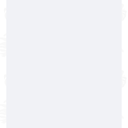
322 365 5504
No se aceptan reservaciones en días
festivos.
Horario de servicio
Sucursal Zona Romántica
322 223 07 78
Basilio Badillo 245, Col. Emiliano Zapata
Pago solo en efectivo
Sucursal Fluvial