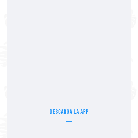
322 365 55 04
Av Los Tules 250, Col. Fluvial Vallarta.
Pago con tarjetas y efectivo
Sucursal Nayarit
322 297 49 77
Blvd. Nuevo Vallarta Norte 372, Nuevo
Vallarta, Nay.
Pago con tarjetas y efectivo
Descarga la app