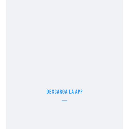
Pago con tarjetas y efectivo
Sucursal Nayarit
322 297 49 77
Blvd. Nuevo Vallarta Norte 372, Nuevo
Vallarta, Nay.
Pago con tarjetas y efectivo
Descarga la app