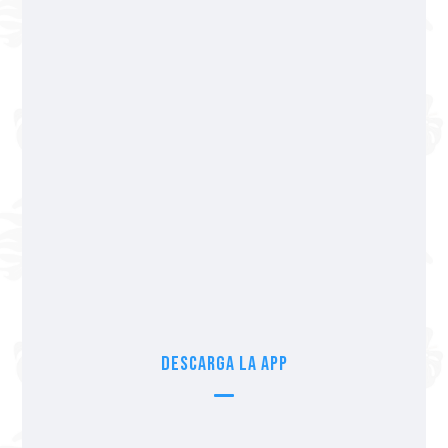
322 365 55 04
Av Los Tules 250, Col. Fluvial Vallarta.
Pago con tarjetas y efectivo
Sucursal Nayarit
322 297 49 77
Blvd. Nuevo Vallarta Norte 372, Nuevo
Vallarta, Nay.
Pago con tarjetas y efectivo
Descarga la app