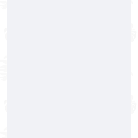
322 365 5504
No se aceptan reservaciones en días
festivos.
Horario de servicio
Sucursal Zona Romántica
322 223 07 78
Basilio Badillo 245, Col. Emiliano Zapata
Pago solo en efectivo
Sucursal Fluvial